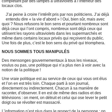
complétant par des lampes à ultraviolets à l’intérieur des
locaux clos.
J’ai peine à croire l’intérêt pris par nos politiciens. J’ai déjà
entendu dire « la vie d’abord » ! Oui, bien sûr, mais avec
quoi ? Nous refusons le bon sens et pourtant nombreux sont
déjà ceux qui l’ont compris, nombreux sont déjà ceux qui
utilisent les rayons ultraviolets dans les supermarchés et
même dans certains locaux privés qui reçoivent du public.
Une fois de plus, c’est le bon sens du privé qui triomphera.
NOUS SOMMES TOUS MANIPULÉS
Des mensonges gouvernementaux à tous les niveaux,
voulus ou pas, une politique qui n’a plus rien à voir avec la
notion de la politique !
Une vraie politique est au service de ceux qui vous ont élus
et l’on en est très loin. Chaque parti à son journal,
directement ou indirectement. Chacun à sa manière de
raconter, d’observer. Il en est de même des radios et des
télévisions : on ment, on détruit et celui qui ose lever le petit
doigt ou se révolter est massacré.
L’information n’est plus dans le respect de la personne ; on