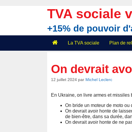
Aller
au
TVA sociale v
contenu
+15% de pouvoir d
La TVA sociale
Plan de r
On devrait avo
12 juillet 2024
par
Michel Leclerc
En Ukraine, on livre armes et missiles b
On bride un moteur de moto ou de 
On devrait avoir honte de laiss
de bien-être, dans sa durée, dan
On devrait avoir honte de ne pa