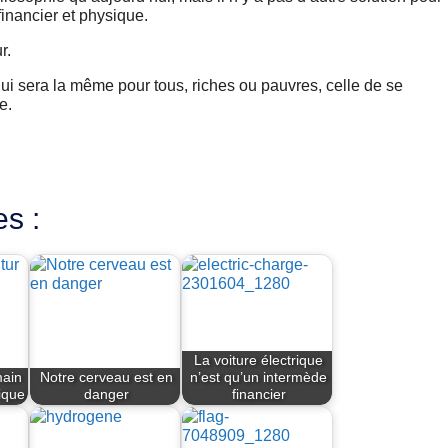
financier et physique.
r.
on qui sera la même pour tous, riches ou pauvres, celle de se
e.
es :
La voiture électrique
main
Notre cerveau est en
n’est qu’un intermède
ique
danger
financier