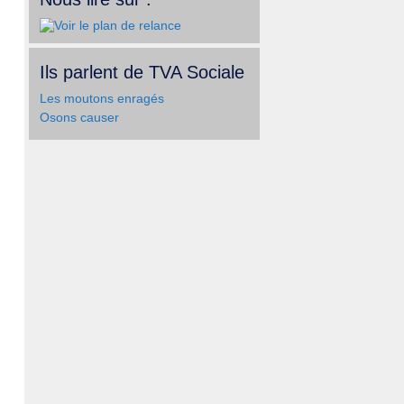
Ils parlent de TVA Sociale
Les moutons enragés
Osons causer