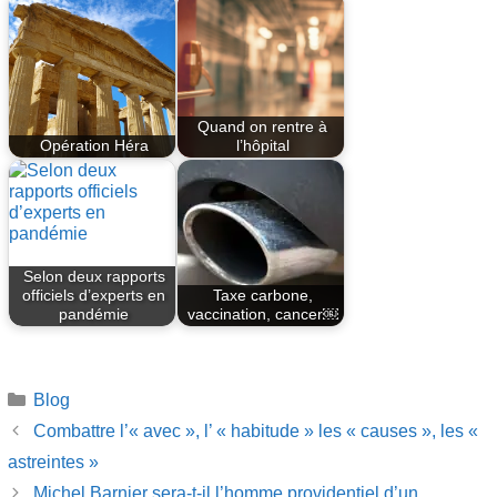
Quand on rentre à
Opération Héra
l’hôpital
Selon deux rapports
officiels d’experts en
Taxe carbone,
pandémie
vaccination, cancer￼
Catégories
Blog
Combattre l’« avec », l’ « habitude » les « causes », les «
astreintes »
Michel Barnier sera-t-il l’homme providentiel d’un