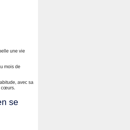
pelle une vie
’au mois de
habitude, avec sa
s cœurs.
en se