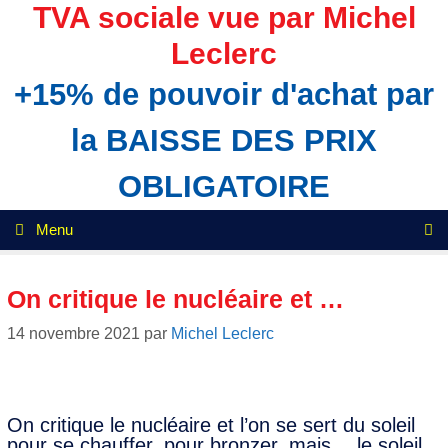
Aller
TVA sociale vue par Michel
au
Leclerc
contenu
+15% de pouvoir d'achat par
la BAISSE DES PRIX
OBLIGATOIRE
Menu
On critique le nucléaire et …
14 novembre 2021
par
Michel Leclerc
On critique le nucléaire et l’on se sert du soleil
pour se chauffer, pour bronzer, mais… le soleil,