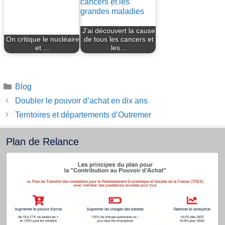
J’ai découvert la cause
On critique le nucléaire
de tous les cancers et
et …
les…
Catégories
Blog
Doubler le pouvoir d’achat en dix ans
Territoires et départements d’Outremer
Plan de Relance