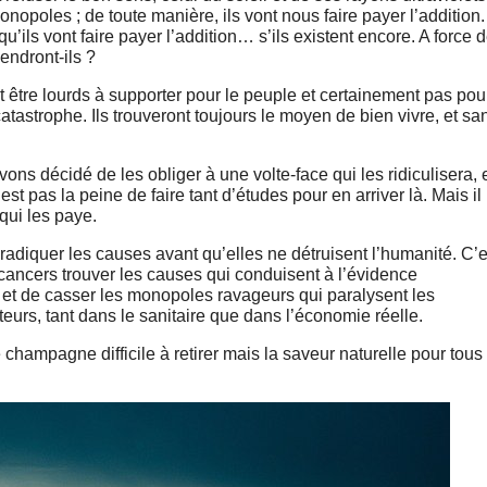
opoles ; de toute manière, ils vont nous faire payer l’addition.
u’ils vont faire payer l’addition… s’ils existent encore. A force 
endront-ils ?
t être lourds à supporter pour le peuple et certainement pas pou
 catastrophe. Ils trouveront toujours le moyen de bien vivre, et sa
vons décidé de les obliger à une volte-face qui les ridiculisera, 
st pas la peine de faire tant d’études pour en arriver là. Mais il
 qui les paye.
radiquer les causes avant qu’elles ne détruisent l’humanité. C’e
cancers trouver les causes qui conduisent à l’évidence
 et de casser les monopoles ravageurs qui paralysent les
eurs, tant dans le sanitaire que dans l’économie réelle.
 champagne difficile à retirer mais la saveur naturelle pour tous