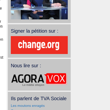
de
r
ns
Signer la pétition sur :
en
st
Nous lire sur :
Ils parlent de TVA Sociale
Les moutons enragés