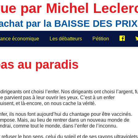
ue par Michel Lecler
'achat par la BAISSE DES PR
elance économique
Les débatteurs
Pétition
as au paradis
rigeants ont choisi l’enfer. Nos dirigeants ont choisi l’argent, fu
ne parvient pas à leur ouvrir les yeux. C’est à un enfer
isent, et là-encore, on nous cache la vérité.
er, ils nous font aujourd’hui du chantage pour être vaccinés.
l’impose. Mais, au lieu de rentrer dans un nouveau monde de
endrai, comme tout le monde, dans l’enfer de l’inconnu.
 refuser le bon sens, celui du soleil et de ses rayons ultraviolets