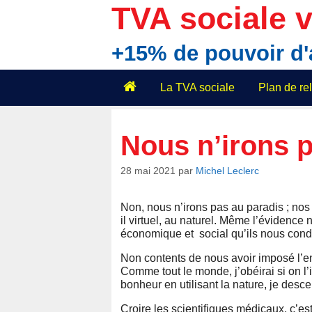
Aller
TVA sociale v
au
contenu
+15% de pouvoir d
La TVA sociale
Plan de r
Nous n’irons p
28 mai 2021
par
Michel Leclerc
Non, nous n’irons pas au paradis ; nos di
il virtuel, au naturel. Même l’évidence 
économique et social qu’ils nous condu
Non contents de nous avoir imposé l’enf
Comme tout le monde, j’obéirai si on 
bonheur en utilisant la nature, je desc
Croire les scientifiques médicaux, c’est