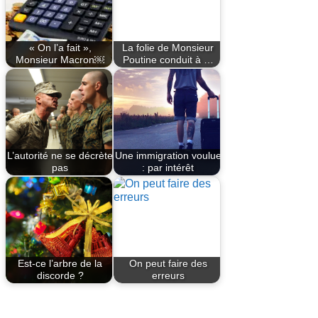
« On l’a fait »,
La folie de Monsieur
Monsieur Macron￼
Poutine conduit à …
L’autorité ne se décrète
Une immigration voulue
pas
: par intérêt
Est-ce l’arbre de la
On peut faire des
discorde ?
erreurs