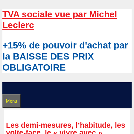
Aller
TVA sociale vue par Michel
au
Leclerc
contenu
+15% de pouvoir d'achat par
la BAISSE DES PRIX
OBLIGATOIRE
Menu
Les demi-mesures, l’habitude, les
volte-face, le « vivre avec »…