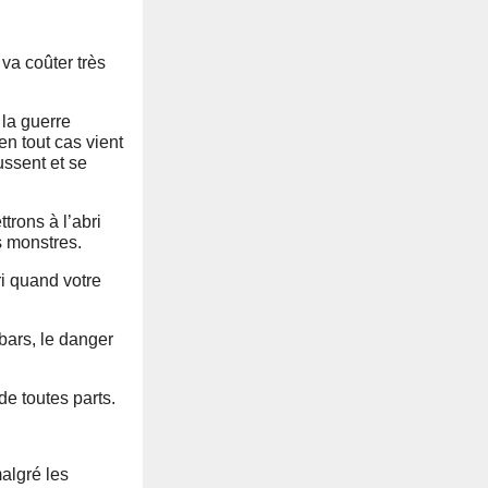
va coûter très
 la guerre
en tout cas vient
ussent et se
trons à l’abri
s monstres.
ri quand votre
bars, le danger
de toutes parts.
malgré les