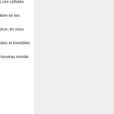
s ces cellules
tière en les
ance, en vous
tes et invisibles
n nouveau monde.