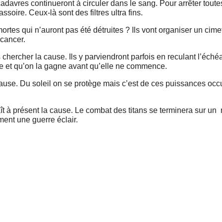
cadavres continueront à circuler dans le sang. Pour arrêter toute
soire. Ceux-là sont des filtres ultra fins.
mortes qui n’auront pas été détruites ? Ils vont organiser un cime
cancer.
hercher la cause. Ils y parviendront parfois en reculant l’éché
erre et qu’on la gagne avant qu’elle ne commence.
use. Du soleil on se protège mais c’est de ces puissances occul
ît à présent la cause. Le combat des titans se terminera sur u
ent une guerre éclair.