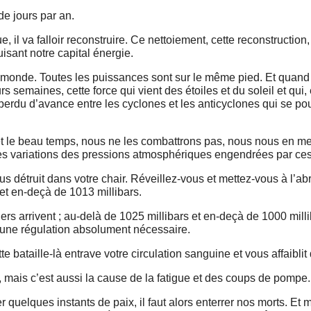
de jours par an.
va falloir reconstruire. Ce nettoiement, cette reconstruction, 
isant notre capital énergie.
e monde. Toutes les puissances sont sur le même pied. Et quand
semaines, cette force qui vient des étoiles et du soleil et qui, 
 perdu d’avance entre les cyclones et les anticyclones qui se po
et le beau temps, nous ne les combattrons pas, nous nous en met
 des variations des pressions atmosphériques engendrées par ce
s détruit dans votre chair. Réveillez-vous et mettez-vous à l’ab
et en-deçà de 1013 millibars.
s arrivent ; au-delà de 1025 millibars et en-deçà de 1000 milli
par une régulation absolument nécessaire.
 bataille-là entrave votre circulation sanguine et vous affaiblit 
 mais c’est aussi la cause de la fatigue et des coups de pompe.
quelques instants de paix, il faut alors enterrer nos morts. Et 