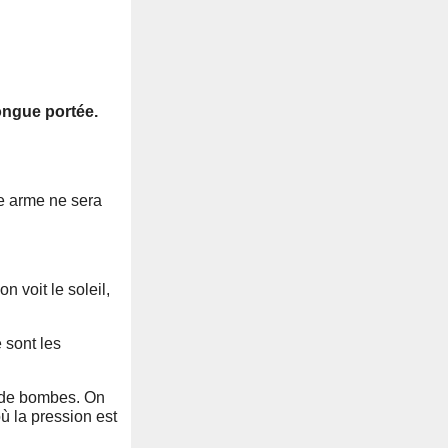
ongue portée.
e arme ne sera
n voit le soleil,
 sont les
é de bombes. On
où la pression est