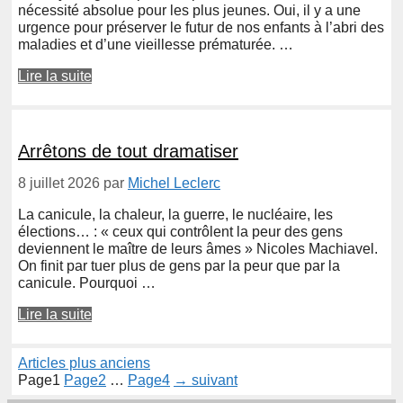
nécessité absolue pour les plus jeunes. Oui, il y a une
urgence pour préserver le futur de nos enfants à l’abri des
maladies et d’une vieillesse prématurée. …
Lire la suite
Arrêtons de tout dramatiser
8 juillet 2026
par
Michel Leclerc
La canicule, la chaleur, la guerre, le nucléaire, les
élections… : « ceux qui contrôlent la peur des gens
deviennent le maître de leurs âmes » Nicoles Machiavel.
On finit par tuer plus de gens par la peur que par la
canicule. Pourquoi …
Lire la suite
Articles plus anciens
Page
1
Page
2
…
Page
4
→
suivant