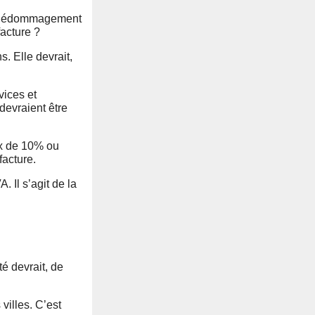
 un dédommagement
facture ?
. Elle devrait,
vices et
devraient être
ux de 10% ou
acture.
 Il s’agit de la
té devrait, de
villes. C’est