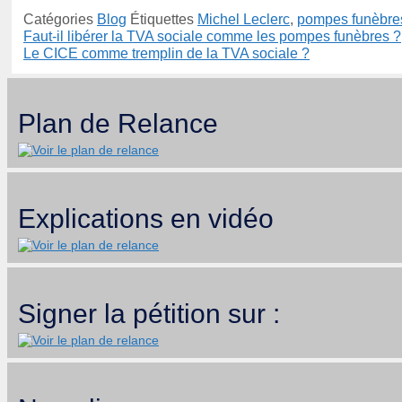
Catégories
Blog
Étiquettes
Michel Leclerc
,
pompes funèbre
Faut-il libérer la TVA sociale comme les pompes funèbres ?
Le CICE comme tremplin de la TVA sociale ?
Plan de Relance
Explications en vidéo
Signer la pétition sur :