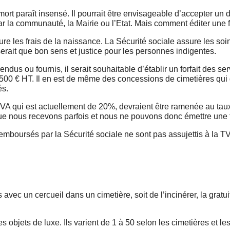
n mort paraît insensé. Il pourrait être envisageable d’accepter
ar la communauté, la Mairie ou l’Etat. Mais comment éditer une 
e les frais de la naissance. La Sécurité sociale assure les soins
rait que bon sens et justice pour les personnes indigentes.
ndus ou fournis, il serait souhaitable d’établir un forfait des ser
 1 500 € HT. Il en est de même des concessions de cimetières qui 
és.
 TVA qui est actuellement de 20%, devraient être ramenée au ta
e nous recevons parfois et nous ne pouvons donc émettre une f
mboursés par la Sécurité sociale ne sont pas assujettis à la TVA.
 avec un cercueil dans un cimetière, soit de l’incinérer, la gratui
objets de luxe. Ils varient de 1 à 50 selon les cimetières et les 