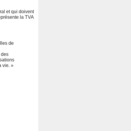
al et qui doivent
représente la TVA
lles de
r des
isations
 vie. »