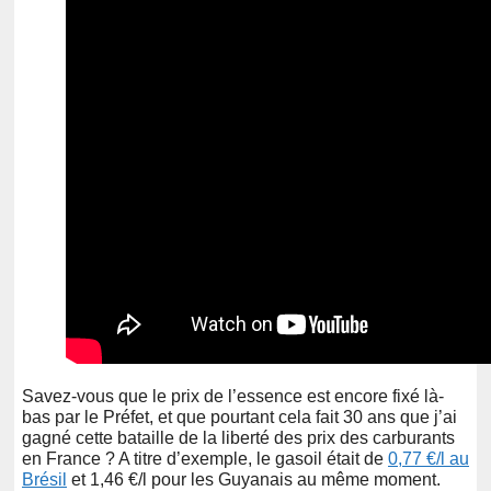
Savez-vous que le prix de l’essence est encore fixé là-
bas par le Préfet, et que pourtant cela fait 30 ans que j’ai
gagné cette bataille de la liberté des prix des carburants
en France ? A titre d’exemple, le gasoil était de
0,77 €/l au
Brésil
et 1,46 €/l pour les Guyanais au même moment.