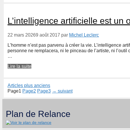
L’intelligence artificielle est u
22 mars 2026
9 août 2017
par
Michel Leclerc
L’homme n’est pas parvenu à créer la vie. L’intelligence arti
personne ne remplacera, ni le pinceau de l’artiste, ni l’outil 
…
Lire la suite
Articles plus anciens
Page
1
Page
2
Page
3
→
suivant
Plan de Relance