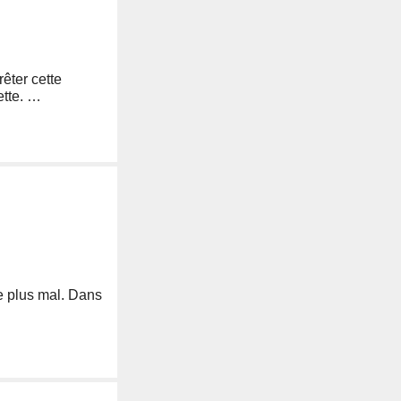
êter cette
ette. …
le plus mal. Dans