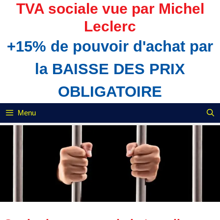
Aller
TVA sociale vue par Michel
au
Leclerc
contenu
+15% de pouvoir d'achat par
la BAISSE DES PRIX
OBLIGATOIRE
Menu