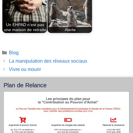
Un EHPAD n’est pas
une maison de retraite
Alerte
Catégories
Blog
La manipulation des réseaux sociaux
Vivre ou mourir
Plan de Relance