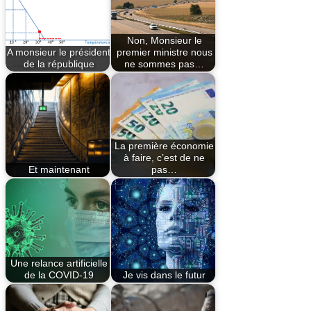
Non, Monsieur le
A monsieur le président
premier ministre nous
de la république
ne sommes pas…
La première économie
à faire, c’est de ne
Et maintenant
pas…
Une relance artificielle
de la COVID-19
Je vis dans le futur