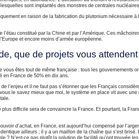
r lesquelles sont implantés des monstres de centrales nucléaires
iquement en raison de la fabrication du plutonium nécessaire à l
l’étau constitué par la Chine et par l’Amérique. Ces mâchoires
s d’Europe et encore moins d’armée européenne.
e, que de projets vous attendent
ce vous êtes tout de même française : tous les gouvernements o
sé en France de 50% en dix ans.
l’enjeu et il ne faut pas s’étonner que les Français considère
vous le savez mieux que moi, le système en place vit avec une ma
tale.
lus difficile sera de convaincre la France. Et pourtant, la Fran
e pouvoir d’achat, en France, est aujourd’hui compensé par l’argen
entique ailleurs ; il y a un maillon de la chaîne qui s’est brisé
e ? N’est-ce pas plutôt la solution de facilité qu’ont trouvée le