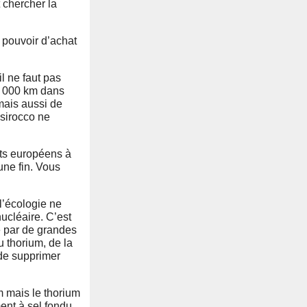
 chercher la
e pouvoir d’achat
l ne faut pas
 2 000 km dans
mais aussi de
 sirocco ne
ats européens à
une fin. Vous
l’écologie ne
nucléaire. C’est
ire par de grandes
u thorium, de la
 de supprimer
m mais le thorium
ent à sel fondu