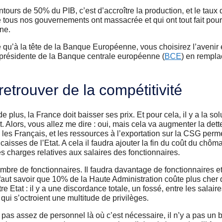
ntours de 50% du PIB, c’est d’accroître la production, et le taux
que tous nos gouvernements ont massacrée et qui ont tout fait pour
ne.
qu’à la tête de la Banque Européenne, vous choisirez l’avenir 
présidente de la Banque centrale européenne (
BCE
) en rempl
retrouver de la compétitivité
e plus, la France doit baisser ses prix. Et pour cela, il y a la s
t. Alors, vous allez me dire : oui, mais cela va augmenter la dett
s Français, et les ressources à l’exportation sur la CSG permet
 caisses de l’Etat. A cela il faudra ajouter la fin du coût du chôm
s charges relatives aux salaires des fonctionnaires.
mbre de fonctionnaires. Il faudra davantage de fonctionnaires 
il faut savoir que 10% de la Haute Administration coûte plus che
tre Etat : il y a une discordance totale, un fossé, entre les salair
 qui s’octroient une multitude de privilèges.
 a pas assez de personnel là où c’est nécessaire, il n’y a pas un 