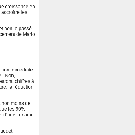
 de croissance en
 accroître les
et non le passé.
acement de Mario
olution immédiate
e ! Non,
tront, chiffres à
age, la réduction
et non moins de
r que les 90%
es d’une certaine
budget