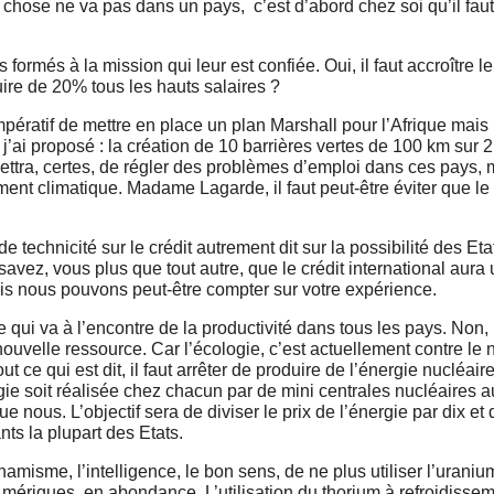
hose ne va pas dans un pays, c’est d’abord chez soi qu’il faut
formés à la mission qui leur est confiée. Oui, il faut accroître l
duire de 20% tous les hauts salaires ?
pératif de mettre en place un plan Marshall pour l’Afrique mais i
ue j’ai proposé : la création de 10 barrières vertes de 100 km sur
ettra, certes, de régler des problèmes d’emploi dans ces pays, 
ment climatique. Madame Lagarde, il faut peut-être éviter que le
technicité sur le crédit autrement dit sur la possibilité des Et
savez, vous plus que tout autre, que le crédit international aura 
 mais nous pouvons peut-être compter sur votre expérience.
qui va à l’encontre de la productivité dans tous les pays. Non, 
 nouvelle ressource. Car l’écologie, c’est actuellement contre le 
tout ce qui est dit, il faut arrêter de produire de l’énergie nucléa
ie soit réalisée chez chacun par de mini centrales nucléaires a
 nous. L’objectif sera de diviser le prix de l’énergie par dix et
nts la plupart des Etats.
amisme, l’intelligence, le bon sens, de ne plus utiliser l’uraniu
ériques, en abondance. L’utilisation du thorium à refroidissem