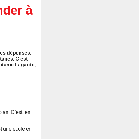
der à
 les dépenses,
aires. C’est
Madame Lagarde,
lan. C’est, en
t une école en