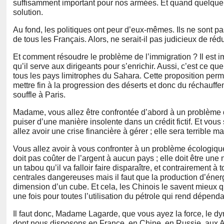
suffisamment important pour nos armées. Et quand quelque c
solution.
Au fond, les politiques ont peur d’eux-mêmes. Ils ne sont pas 
de tous les Français. Alors, ne serait-il pas judicieux de ré
Et comment résoudre le problème de l’immigration ? Il est im
qu’il serve aux dirigeants pour s’enrichir. Aussi, c’est ce q
tous les pays limitrophes du Sahara. Cette proposition perm
mettre fin à la progression des déserts et donc du réchauffe
souffle à Paris.
Madame, vous allez être confrontée d’abord à un problème de 
puiser d’une manière insolente dans un crédit fictif. Et vous 
allez avoir une crise financière à gérer ; elle sera terrible
Vous allez avoir à vous confronter à un problème écologique 
doit pas coûter de l’argent à aucun pays ; elle doit être une
un tabou qu’il va falloir faire disparaître, et contrairement à 
centrales dangereuses mais il faut que la production d’énerg
dimension d’un cube. Et cela, les Chinois le savent mieux que
une fois pour toutes l’utilisation du pétrole qui rend dépenda
Il faut donc, Madame Lagarde, que vous ayez la force, le dyn
dont nous disposons en France, en Chine, en Russie, aux Am