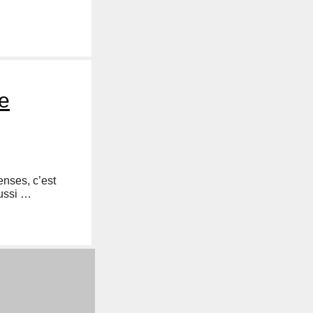
e
enses, c’est
aussi …