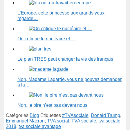
L’Europe, cette princesse aux grands yeux,
regarde…
On critique le nucléaire et …
Le plan TRES peut changer la vie des français
Non, Madame Lagarde, vous ne pouvez demander
à la…
Non, le pire n’est pas devant nous
Catégories
Blog
Étiquettes
#TVAsociale
,
Donald Trump
,
Emmanuel Macron
,
TVA social
,
TVA sociale
,
tva sociale
2018
,
tva sociale avantage