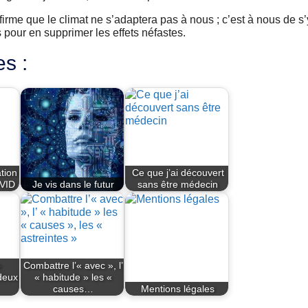
irme que le climat ne s’adaptera pas à nous ; c’est à nous de s’
s pour en supprimer les effets néfastes.
es :
ation
Ce que j’ai découvert
OVID
Je vis dans le futur
sans être médecin
e
Combattre l’« avec », l’
deux
« habitude » les «
causes…
Mentions légales