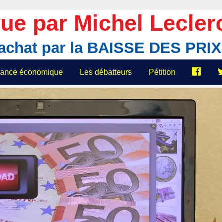
ue par Michel Lecler
'achat par la BAISSE DES PR
elance économique
Les débatteurs
Pétition