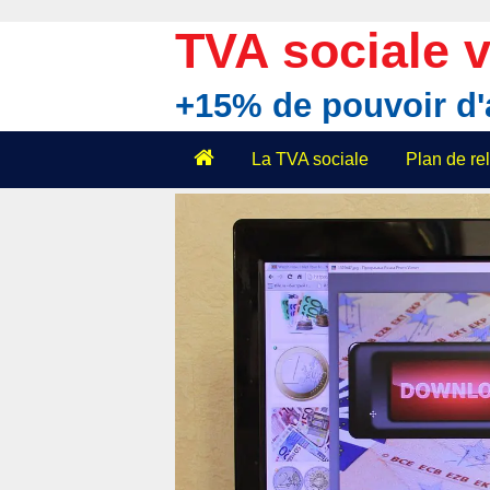
Aller
au
TVA sociale v
contenu
+15% de pouvoir d
La TVA sociale
Plan de r