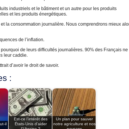
oduits industriels et le bâtiment et un autre pour les produits
lles et les produits énergétiques.
erme et la consommation journalière. Nous comprendrons mieux alo
quences de l’inflation.
 pourquoi de leurs difficultés journalières. 90% des Français ne
s leur caddie.
rait d’avoir le droit de savoir.
es :
Est-ce l’intérêt des
Un plan pour sauver
t-il
États-Unis d’aider
notre agriculture et nos
…
l’Ukraine ?
paysans