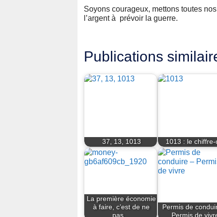
Soyons courageux, mettons toutes nos
l’argent à prévoir la guerre.
Publications similair
37, 13, 1013
1013 : le chiffre-
La première économie
à faire, c’est de ne
Permis de condui
pas…
Permis de vivr