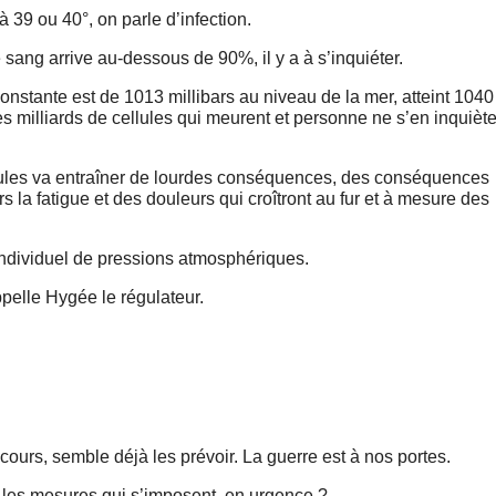
à 39 ou 40°, on parle d’infection.
sang arrive au-dessous de 90%, il y a à s’inquiéter.
onstante est de 1013 millibars au niveau de la mer, atteint 1040
s milliards de cellules qui meurent et personne ne s’en inquiète
ellules va entraîner de lourdes conséquences, des conséquences
rs la fatigue et des douleurs qui croîtront au fur et à mesure des
r individuel de pressions atmosphériques.
ppelle Hygée le régulateur.
ours, semble déjà les prévoir. La guerre est à nos portes.
les mesures qui s’imposent, en urgence ?