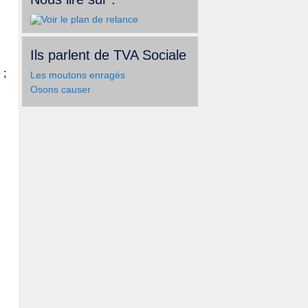
Ils parlent de TVA Sociale
 ;
Les moutons enragés
Osons causer