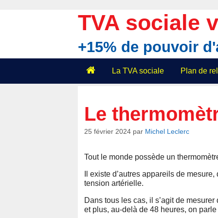
Aller
au
TVA sociale v
contenu
+15% de pouvoir d
La TVA sociale
Plan de r
Le thermomètr
25 février 2024
par
Michel Leclerc
Tout le monde possède un thermomètre 
Il existe d’autres appareils de mesure,
tension artérielle.
Dans tous les cas, il s’agit de mesure
et plus, au-delà de 48 heures, on parle