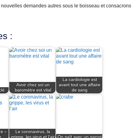
 nouvelles demandes autres sous le boisseau et consacrons
es :
La cardiologie est
Avoir chez soi un
avant tout une affaire
clé
baromètre est vital
de sang
re –
Le coronavirus, la
e
grippe, les virus et l’air
On naît avec un garrot