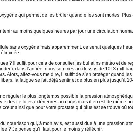
l’oxygène qui permet de les brûler quand elles sont mortes. Plus
ntenir au moins quelques heures par jour une circulation norma
ellule sans oxygène mais apparemment, ce serait quelques heure
 éliminée.
s ? Il suffit pour cela de consulter les bulletins météo et de re
sur deux dans l’année, nous sommes au-dessus de 1013 millibars
s. Alors, allez-vous me dire, il suffit de s’en protéger quand le
bars, la fatigue se fait déjà sentir et de plus en plus jusqu’à 1
ut donc réguler le plus longtemps possible la pression atmosphériq
a vie des cellules extérieures au corps mais il en est de même po
e cœur ainsi que pour votre prostate qui plus est se trouve où t
ite du nourrisson qui, à mon avis, est aussi due à une pression a
lée ? Je pense qu’il faut pour le moins y réfléchir.