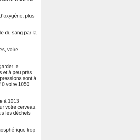
 d’oxygène, plus
le du sang par la
s, voire
garder le
 et à peu près
s pressions sont à
040 voire 1050
ue à 1013
ur votre cerveau,
ous les déchets
tmosphérique trop