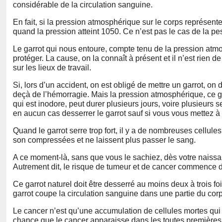
considérable de la circulation sanguine.
En fait, si la pression atmosphérique sur le corps représente 
quand la pression atteint 1050. Ce n’est pas le cas de la pes
Le garrot qui nous entoure, compte tenu de la pression atmos
protéger. La cause, on la connaît à présent et il n’est rien 
sur les lieux de travail.
Si, lors d’un accident, on est obligé de mettre un garrot, on 
deçà de l’hémorragie. Mais la pression atmosphérique, ce 
qui est inodore, peut durer plusieurs jours, voire plusieurs
en aucun cas desserrer le garrot sauf si vous vous mettez à 
Quand le garrot serre trop fort, il y a de nombreuses cellule
son compressées et ne laissent plus passer le sang.
A ce moment-là, sans que vous le sachiez, dès votre naissanc
Autrement dit, le risque de tumeur et de cancer commence 
Ce garrot naturel doit être desserré au moins deux à trois fo
garrot coupe la circulation sanguine dans une partie du corps
Le cancer n’est qu’une accumulation de cellules mortes qui 
chance que le cancer apparaisse dans les toutes premières 