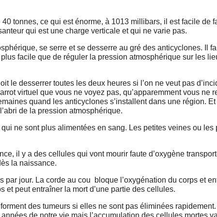
40 tonnes, ce qui est énorme, à 1013 millibars, il est facile de fa
anteur qui est une charge verticale et qui ne varie pas.
phérique, se serre et se desserre au gré des anticyclones. Il f
de plus facile que de réguler la pression atmosphérique sur les l
doit le desserrer toutes les deux heures si l’on ne veut pas d’in
garrot virtuel que vous ne voyez pas, qu’apparemment vous ne r
 semaines quand les anticyclones s’installent dans une région. 
l’abri de la pression atmosphérique.
s qui ne sont plus alimentées en sang. Les petites veines ou les 
e, il y a des cellules qui vont mourir faute d’oxygène transport
dès la naissance.
is par jour. La corde au cou bloque l’oxygénation du corps et ent
 et peut entraîner la mort d’une partie des cellules.
forment des tumeurs si elles ne sont pas éliminées rapidement. 
années de notre vie mais l’accumulation des cellules mortes va