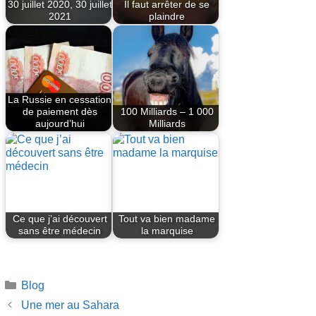
30 juillet 2020, 30 juillet
Il faut arrêter de se
2021
plaindre
La Russie en cessation
de paiement dès
100 Milliards – 1 000
aujourd’hui
Milliards
Ce que j’ai découvert
Tout va bien madame
sans être médecin
la marquise
Catégories
Blog
Une mer au Sahara