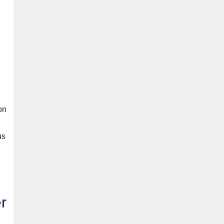
on
us
r