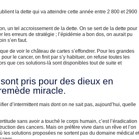
ublient la dette qui va atteindre cette année entre 2 800 et 2900
ion, un tel accroissement de la dette. On se sert de la dette pour
er les erreurs de stratégie ; l’épidémie a bon dos, on aurait pu
oin s’en faut.
sque de voir le château de cartes s’effondrer. Pour les grandes
ur le cancer, on finit par s’y habituer, on refuse toutes les
lors que ces solutions-là sont disponibles tout de suite et
 sont pris pour des dieux en
 remède miracle.
ifier d’intermittent mais dont on ne sait pas, aujourd’hui, quelle
ertitude sans avoir a touché le corps humain, c’est l’éradication
struction des cancers. Mais on préfère vivre dans un rêve et l’on
où les solutions proposées ne sortent pas du domaine médical e
sager.