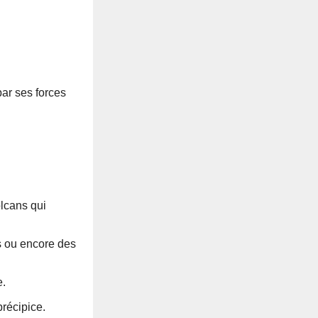
par ses forces
olcans qui
s ou encore des
e.
récipice.