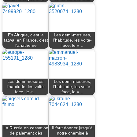
En Afrique, c’est la
Les demi-mesures,
fatwa, en France, c’est
l’habitude, les volte-
l’anathème
face, le «…
Les demi-mesures,
Les demi-mesures,
l’habitude, les volte-
l’habitude, les volte-
face, le «…
face, le «…
La Russie en cessation
Il faut donner jusqu’à
de paiement dès
notre chemise à