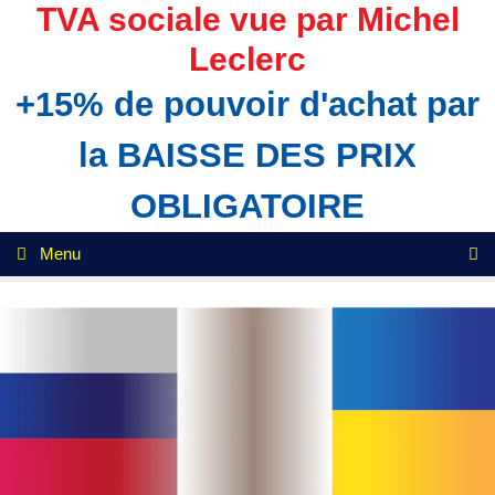
Aller
TVA sociale vue par Michel
au
Leclerc
contenu
+15% de pouvoir d'achat par
la BAISSE DES PRIX
OBLIGATOIRE
Menu