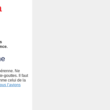
à
és
ance.
ne
 pérenne. Ne
-gouttes. Il faut
omme celui de la
us l’avions