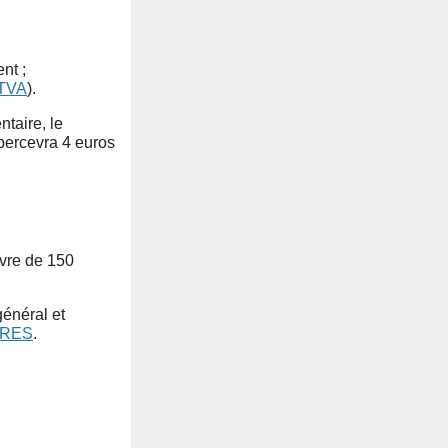
nt ;
 TVA
).
taire, le
percevra 4 euros
vre de 150
général et
TRES
.