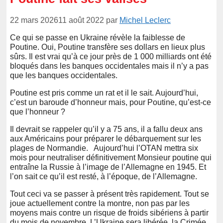
22 mars 2026
11 août 2022
par
Michel Leclerc
Ce qui se passe
en
Ukraine révèle la faiblesse de
Poutine. Oui, Poutine transfère ses dollars en lieux plus
sûrs. Il est vrai qu’à ce jour près de 1 000 milliards ont été
bloqués dans les banques occidentales mais il n’y a pas
que les banques occidentales.
Poutine est
pris
comme un rat et il le sait. Aujourd’hui,
c’est un baroude d’honneur
m
ais, pour Pout
ine, qu’est-ce
que l’honneur ?
I
l devrait se rappeler qu’il y a 75 ans, il a fallu deux ans
aux Américains pour préparer le débarquement sur les
plages de Normandie.
Aujourd’hui l’OTAN mettra
six
mois pour neutraliser définitivement Monsieur poutine qui
entraîne la Russie à l’image de l’Allemagne en 1945. Et
l’on sait ce qu’il est resté
,
à l’époque
,
de l’Allemagne.
Tout ceci va se passer à présent très rapidement. Tout se
jou
e
actuellement contre la montre, non pas par les
moyens mais contre un risque de froid
s
sibériens à partir
du mois de novembre. L’Ukraine sera libérée, la Crimée