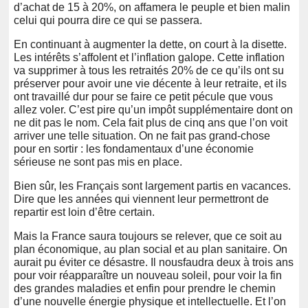
d’achat de 15 à 20%, on affamera le peuple et bien malin
celui qui pourra dire ce qui se passera.
En continuant à augmenter la dette, on court à la disette.
Les intérêts s’affolent et l’inflation galope. Cette inflation
va supprimer
à
tous les retraités 20% de ce
qu’ils ont su
préserver pour avoir une vie décente à leur retraite, et ils
ont travaillé dur pour se faire ce petit pécule que vous
allez voler.
C’est pire qu’un impôt supplémentaire dont on
ne dit pas le nom. Cela fait plus de cinq ans que l’on voit
arriver une telle situation. On ne fait pas grand-chose
pour en sortir
:
les fondamentaux d’un
e
économie
sérieuse ne sont pas mis en place.
Bien sûr, les Français sont largement partis en vacances.
Dire que les années qui viennent leur permettront de
repartir est loin d’être certain.
Mais la France s
au
ra toujours se relever, que ce soit au
plan économique, au plan social et au plan sanitaire. On
aurait pu éviter ce désastre. Il nous
faudra deux à trois ans
pour
voir
ré
apparaître un nouveau soleil, pour voir la fin
des grandes maladies et enfin pour prendre le chemin
d’une nouvelle énergie physique et intellectuelle. Et l’on