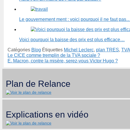
Le gouvernement ment : voici pourquoi il ne faut pas
Voici pourquoi la baisse des prix est plus efficace…
Catégories
Blog
Étiquettes
Michel Leclerc
,
plan TRES
,
TV
Le CICE comme tremplin de la TVA sociale ?
E. Macron, contre la misère, serez-vous Victor Hugo ?
Plan de Relance
Explications en vidéo