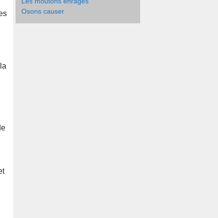
Les moutons enragés
Osons causer
es
la
de
et