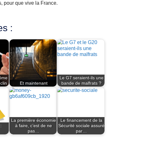
us, pour que vive la France.
es :
tôme
Le G7 seraient-ils une
clin
Et maintenant
bande de malfrats ?
La première économie
Le financement de la
:
à faire, c’est de ne
Sécurité sociale assuré
pas…
par…