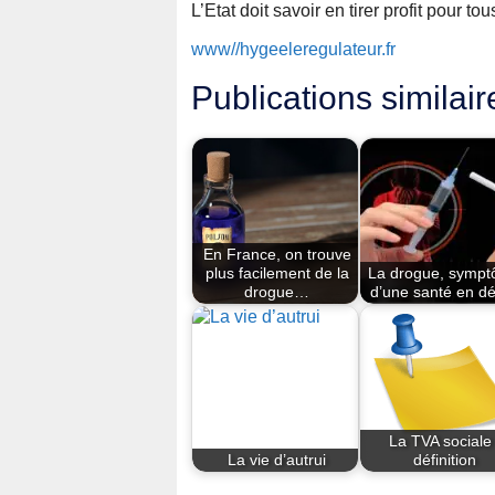
L’Etat doit savoir en tirer profit pour to
www//hygeeleregulateur.fr
Publications similair
En France, on trouve
plus facilement de la
La drogue, symp
drogue…
d’une santé en dé
La TVA sociale 
La vie d’autrui
définition