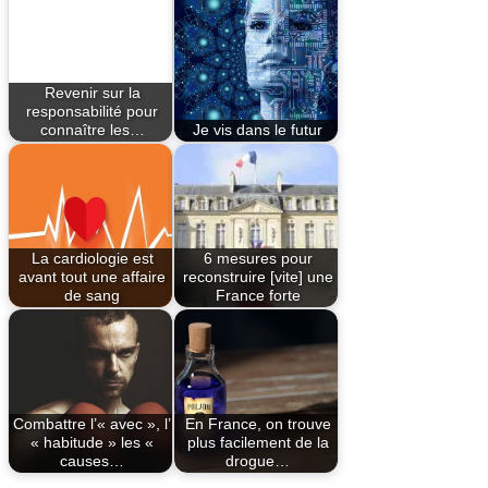
Revenir sur la
responsabilité pour
connaître les…
Je vis dans le futur
La cardiologie est
6 mesures pour
avant tout une affaire
reconstruire [vite] une
de sang
France forte
Combattre l’« avec », l’
En France, on trouve
« habitude » les «
plus facilement de la
causes…
drogue…