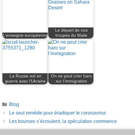
Le départ de nos
L’enseigne européenne
troupes du Malie
La Russie est en
On ne peut crier haro
guerre avec l’Ukraine
sur l’immigration
Catégories
Blog
Le seul remède pour éradiquer le coronavirus
Les bourses s’écroulent, la spéculation commence