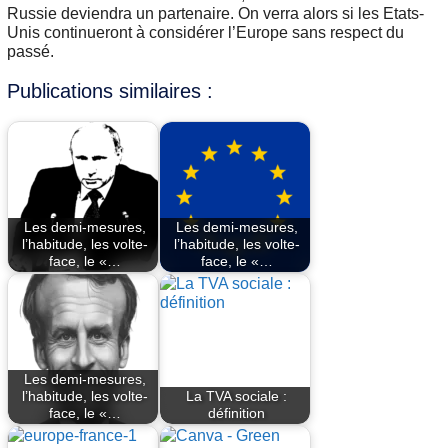
Russie deviendra un partenaire. On verra alors si les Etats-
Unis continueront à considérer l’Europe sans respect du
passé.
Publications similaires :
Les demi-mesures,
Les demi-mesures,
l’habitude, les volte-
l’habitude, les volte-
face, le «…
face, le «…
Les demi-mesures,
l’habitude, les volte-
La TVA sociale :
face, le «…
définition