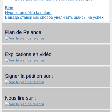
Catégories
Blog
Hygée : un défi à la nature
Вавада ставки как способ увеличить шансы на успех
Plan de Relance
Explications en vidéo
Signer la pétition sur :
Nous lire sur :