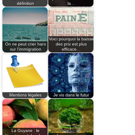
définition
la…
Voici pourquoi la baisse
On ne peut crier haro
des prix est plus
sur l’immigration
efficace…
Mentions légales
Je vis dans le futur
La Guyane : le