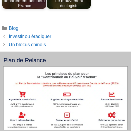
département des deux
Le mouvement
France
écologiste
Catégories
Blog
Investir ou éradiquer
Un blocus chinois
Plan de Relance