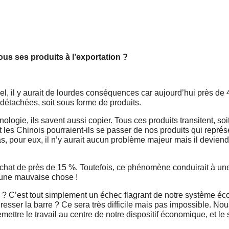
tous ses produits à l’exportation ?
riel, il y aurait de lourdes conséquences car aujourd’hui près d
 détachées, soit sous forme de produits.
ologie, ils savent aussi copier. Tous ces produits transitent, soi
Et les Chinois pourraient-ils se passer de nos produits qui repré
, pour eux, il n’y aurait aucun problème majeur mais il deviend
chat de près de 15 %. Toutefois, ce phénomène conduirait à un
 une mauvaise chose !
son ? C’est tout simplement un échec flagrant de notre système é
edresser la barre ? Ce sera très difficile mais pas impossible. No
remettre le travail au centre de notre dispositif économique, et le