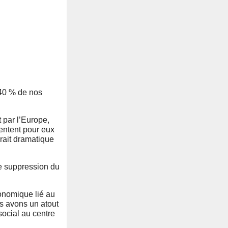
e 40 % de nos
t par l’Europe,
sentent pour eux
rait dramatique
e suppression du
conomique lié au
us avons un atout
 social au centre