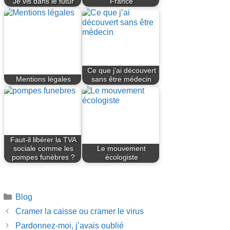
Je vis dans le futur
France
Ce que j’ai découvert
Mentions légales
sans être médecin
Faut-il libérer la TVA
sociale comme les
Le mouvement
pompes funèbres ?
écologiste
Catégories
Blog
Cramer la caisse ou cramer le virus
Pardonnez-moi, j’avais oublié