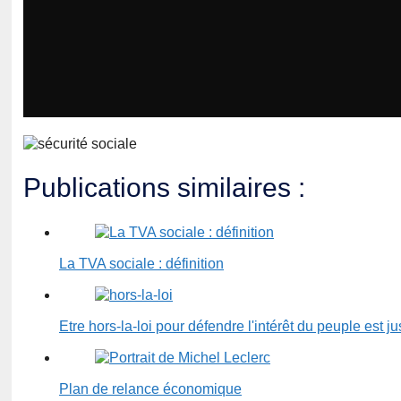
Publications similaires :
La TVA sociale : définition
Etre hors-la-loi pour défendre l'intérêt du peuple est ju
Plan de relance économique