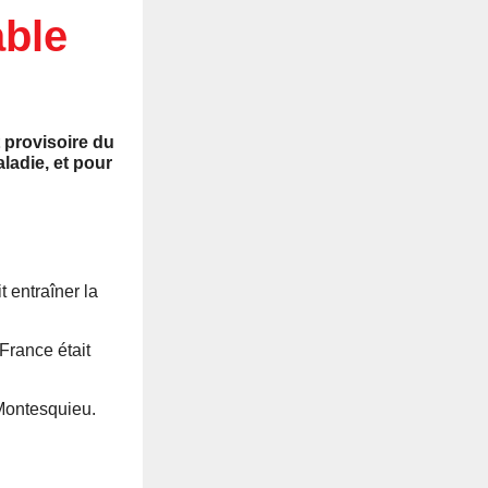
able
 provisoire du
ladie, et pour
t entraîner la
France était
Montesquieu.