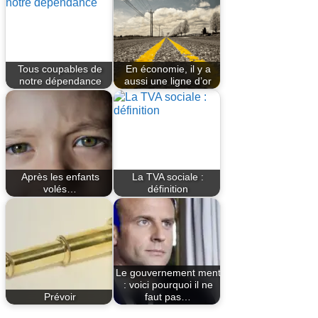
Tous coupables de
En économie, il y a
notre dépendance
aussi une ligne d’or
Après les enfants
La TVA sociale :
volés…
définition
Le gouvernement ment
: voici pourquoi il ne
Prévoir
faut pas…