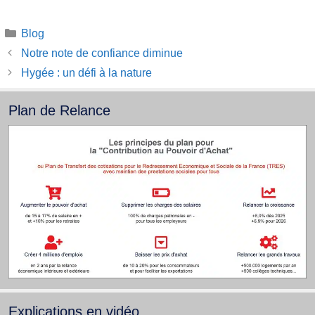
Catégories
Blog
Notre note de confiance diminue
Hygée : un défi à la nature
Plan de Relance
Explications en vidéo