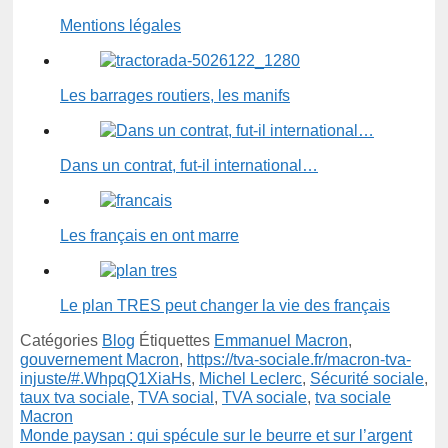
Mentions légales
Les barrages routiers, les manifs
Dans un contrat, fut-il international…
Les français en ont marre
Le plan TRES peut changer la vie des français
Catégories
Blog
Étiquettes
Emmanuel Macron
,
gouvernement Macron
,
https://tva-sociale.fr/macron-tva-
injuste/#.WhpqQ1XiaHs
,
Michel Leclerc
,
Sécurité sociale
,
taux tva sociale
,
TVA social
,
TVA sociale
,
tva sociale
Macron
Monde paysan : qui spécule sur le beurre et sur l’argent