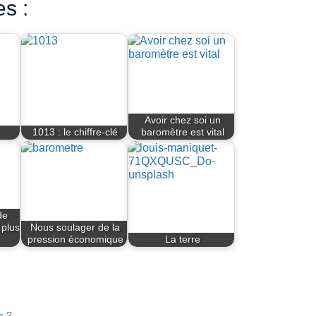
es :
Avoir chez soi un
1013 : le chiffre-clé
baromètre est vital
de
 plus
Nous soulager de la
pression économique
La terre
s ?