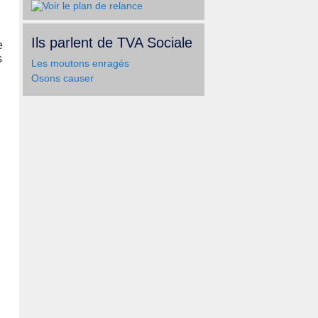
Ils parlent de TVA Sociale
e
s
Les moutons enragés
Osons causer