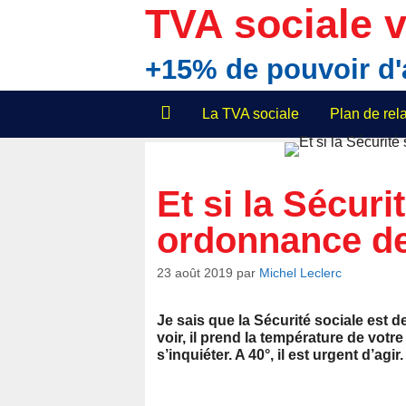
Aller
TVA sociale v
au
contenu
+15% de pouvoir d
La TVA sociale
Plan de re
Et si la Sécuri
ordonnance de
23 août 2019
par
Michel Leclerc
Je sais que la Sécurité sociale est 
voir, il prend la température de vot
s’inquiéter. A 40°, il est urgent d’agir.