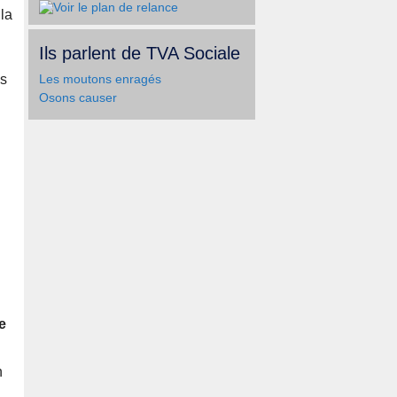
 la
Ils parlent de TVA Sociale
us
Les moutons enragés
Osons causer
e
n