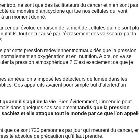
er trop, ne sont que des facilitateurs du cancer et n’en sont pas
 côté du monstre d’anticyclone qui tue nos cellules qui vont
e, à un moment donné.
ncer qui évolue en raison de la mort de cellules qui ne sont pl
utritifs, tout ceci causé par l’écrasement des vaisseaux par la
s.
és par cette pression redeviennentnormaux dès que la pression
d normalement en oxygénation et en nutrition. Alors, on va se
guler la pression atmosphérique ? C’est exactement ce que je
elques années, on a imposé les détecteurs de fumée dans les
blics. Ces appareils avaient pour simple but d’alerterd’un
 quand il s’agit de la vie.
Bien évidemment, l’incendie peut
 mais dans quelques cas seulement
tandis que la pression
achiez et elle attaque tout le monde par ce que l’on appell
ant que ce sont 720 personnes par jour qui meurent du cancer, e
essité absolue de précaution qu’il faut prendre.