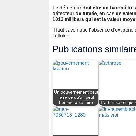
Le détecteur doit être un baromètr
détecteur de fumée, en cas de valeur
1013 millibars qui est la valeur moy
Il faut savoir que l’absence d’oxygène 
cellules.
Publications similair
Un gouvernement peut
faire ce qu'un seul
homme a su faire
L'arthrose en ques