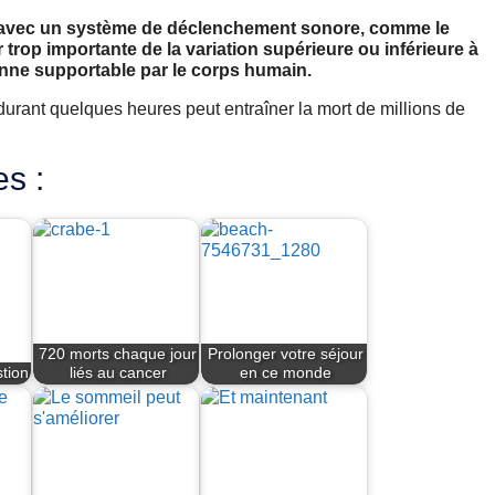
e avec un système de déclenchement sonore, comme le
 trop importante de la variation supérieure ou inférieure à
enne supportable par le corps humain.
durant quelques heures peut entraîner la mort de millions de
es :
720 morts chaque jour
Prolonger votre séjour
tion
liés au cancer
en ce monde