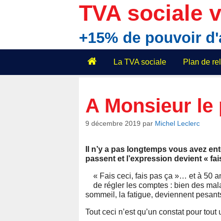
Aller
TVA sociale v
au
contenu
+15% de pouvoir d
La TVA sociale
Plan de r
A Monsieur le 
9 décembre 2019
par
Michel Leclerc
Il n’y a pas longtemps vous avez ent
passent et l’expression devient « fais
« Fais ceci, fais pas ça »… et à 50 ans 
de régler les comptes : bien des mala
sommeil, la fatigue, deviennent pesant
Tout ceci n’est qu’un constat pour tout