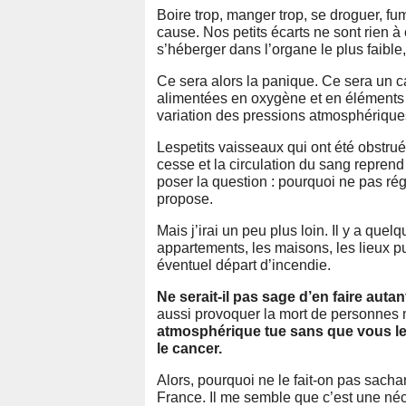
Boire trop, manger trop, se droguer, fum
cause. Nos petits écarts ne sont rien à
s’héberger dans l’organe le plus faibl
Ce sera alors la panique. Ce sera un ca
alimentées en oxygène et en éléments n
variation des pressions atmosphérique
Lespetits vaisseaux qui ont été obstru
cesse et la circulation du sang repren
poser la question : pourquoi ne pas ré
propose.
Mais j’irai un peu plus loin. Il y a qu
appartements, les maisons, les lieux pu
éventuel départ d’incendie.
Ne serait-il pas sage d’en faire autant
aussi provoquer la mort de personnes
atmosphérique tue sans que vous le s
le cancer.
Alors, pourquoi ne le fait-on pas sach
France. Il me semble que c’est une néc