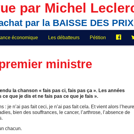
ue par Michel Lecler
'achat par la BAISSE DES PR
elance économique
Les débatteurs
Pétition
premier ministre
endu la chanson « fais pas ci, fais pas ça ». Les années
 ce que je dis et ne fais pas ce que je fais ».
: je n’ai pas fait ceci, je n’ai pas fait cela. Et vient alors l’heur
dies, bien des souffrances, le cancer, l’arthrose, l’absence de
s.
 un chacun.