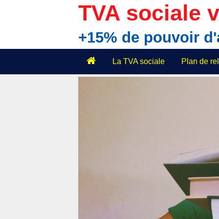
Aller
TVA sociale v
au
contenu
+15% de pouvoir d
La TVA sociale
Plan de r