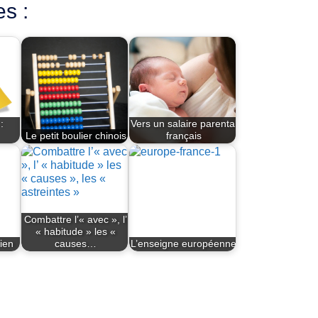
es :
:
Vers un salaire parental
Le petit boulier chinois
français
Combattre l’« avec », l’
« habitude » les «
rien
causes…
L’enseigne européenne