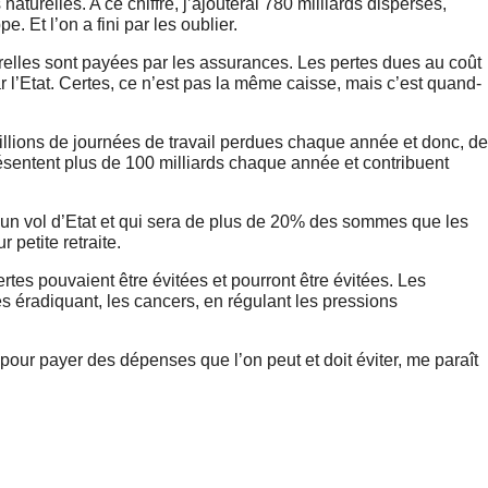
naturelles. A ce chiffre, j’ajouterai 780 milliards dispersés,
e. Et l’on a fini par les oublier.
relles sont payées par les assurances. Les pertes dues au coût
l’Etat. Certes, ce n’est pas la même caisse, mais c’est quand-
illions de journées de travail perdues chaque année et donc, de
sentent plus de 100 milliards chaque année et contribuent
est un vol d’Etat et qui sera de plus de 20% des sommes que les
 petite retraite.
rtes pouvaient être évitées et pourront être évitées. Les
les éradiquant, les cancers, en régulant les pressions
ur payer des dépenses que l’on peut et doit éviter, me paraît