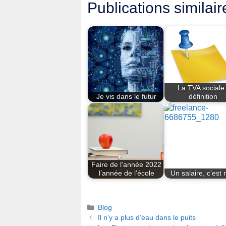
Publications similair
La TVA sociale 
Je vis dans le futur
définition
Faire de l’année 2022
l’année de l’école
Un salaire, c’est 
Catégories
Blog
Il n’y a plus d’eau dans le puits