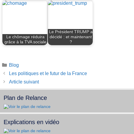
Le Président TRUMP a
Le chômage réduira
décidé : et maintenant
grâce à la TVA sociale
?
Catégories
Blog
Les politiques et le futur de la France
Article suivant
Plan de Relance
Explications en vidéo