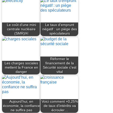
Le coût d’une mini
Le taux d'emprunt
centrale nucléaire
négatif : un piège des
(SMR)￼
spéculateurs
Réformer le
Les charges sociales
financement de la
mettent la France en
Sécurité sociale c'est
danger
vital
Aujourd’hui, en
Voici comment + 0,25%
économie, la confiance
de taux d’intérêts va
ne suffira pas
écrouler…