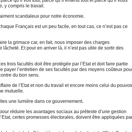
arce qu’il voit tout, parce qu’il entend tout et parce qu’il vous
 y compris le travail.
 vraiment scandaleux pour notre économie.
haque Français est un peu facile, en tout cas, ce n’est pas ce
ire la grimace car, en fait, nous imposer des charges
âcheté. Et pour en arriver là, il n’est pas utile de sortir des
s trois facultés doit être protégée par l’Etat et doit faire partie
re payer l’entretien de ses facultés par des moyens coûteux pou
encontre du bon sens.
ffaire de l’Etat et non du travail et encore moins celui du pouvoi
une mutuelle.
 êtes une lumière dans ce gouvernement.
our réduire les avantages sociaux au prétexte d’une gestion
’Etat, certes promesses électorales, doivent être appliquées pa