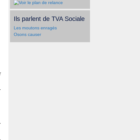
Ils parlent de TVA Sociale
Les moutons enragés
Osons causer
r
r
r