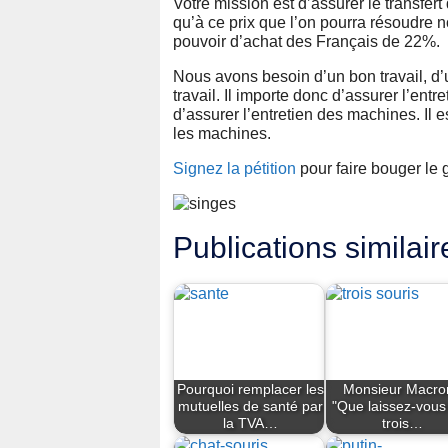
Votre mission est d’assurer le transfert
qu’à ce prix que l’on pourra résoudre n
pouvoir d’achat des Français de 22%.
Nous avons besoin d’un bon travail, d’
travail. Il importe donc d’assurer l’entr
d’assurer l’entretien des machines. Il es
les machines.
Signez la pétition
pour faire bouger le
Publications similair
Pourquoi remplacer les
Monsieur Macro
mutuelles de santé par
"Que laissez-vous
la TVA…
trois…