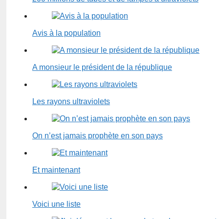
Avis à la population
A monsieur le président de la république
Les rayons ultraviolets
On n’est jamais prophète en son pays
Et maintenant
Voici une liste