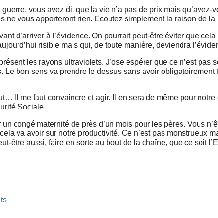
guerre, vous avez dit que la vie n’a pas de prix mais qu’avez-vo
es ne vous apporteront rien. Ecoutez simplement la raison de la 
vant d’arriver à l’évidence. On pourrait peut-être éviter que ce
aujourd’hui risible mais qui, de toute manière, deviendra l’évide
 présent les rayons ultraviolets. J’ose espérer que ce n’est pas
irus. Le bon sens va prendre le dessus sans avoir obligatoirement f
éfaut… Il me faut convaincre et agir. Il en sera de même pour notr
urité Sociale.
er un congé maternité de près d’un mois pour les pères. Vous n’
cela va avoir sur notre productivité. Ce n’est pas monstrueux ma
-être aussi, faire en sorte au bout de la chaîne, que ce soit l’Et