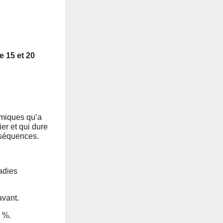
e 15 et 20
omiques qu’a
er et qui dure
nséquences.
adies
avant.
5 %.