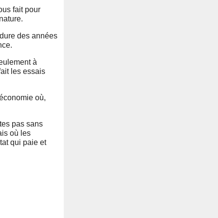
us fait pour
nature.
la dure des années
nce.
 seulement à
ait les essais
e économie où,
êtes pas sans
is où les
at qui paie et