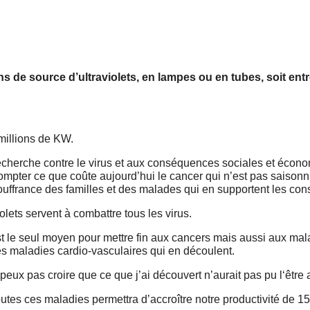
s de source d’ultraviolets, en lampes ou en tubes, soit entr
millions de KW.
e recherche contre le virus et aux conséquences sociales et écon
ompter ce que coûte aujourd’hui le cancer qui n’est pas saisonni
souffrance des familles et des malades qui en supportent les co
lets servent à combattre tous les virus.
st le seul moyen pour mettre fin aux cancers mais aussi aux mal
es maladies cardio-vasculaires qui en découlent.
peux pas croire que ce que j’ai découvert n’aurait pas pu l‘être 
utes ces maladies permettra d’accroître notre productivité de 1