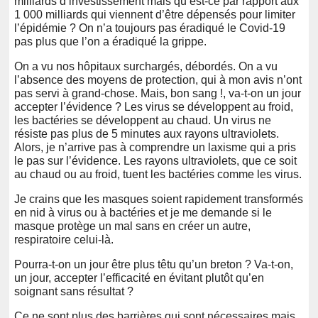
milliards d’investissement mais qu’est-ce par rapport aux
1 000 milliards qui viennent d’être dépensés pour limiter
l’épidémie ? On n’a toujours pas éradiqué le Covid-19
pas plus que l’on a éradiqué la grippe.
On a vu nos hôpitaux surchargés, débordés. On a vu
l’absence des moyens de protection, qui à mon avis n’ont
pas servi à grand-chose. Mais, bon sang !, va-t-on un jour
accepter l’évidence ? Les virus se développent au froid,
les bactéries se développent au chaud. Un virus ne
résiste pas plus de 5 minutes aux rayons ultraviolets.
Alors, je n’arrive pas à comprendre un laxisme qui a pris
le pas sur l’évidence. Les rayons ultraviolets, que ce soit
au chaud ou au froid, tuent les bactéries comme les virus.
Je crains que les masques soient rapidement transformés
en nid à virus ou à bactéries et je me demande si le
masque protège un mal sans en créer un autre,
respiratoire celui-là.
Pourra-t-on un jour être plus têtu qu’un breton ? Va-t-on,
un jour, accepter l’efficacité en évitant plutôt qu’en
soignant sans résultat ?
Ce ne sont plus des barrières qui sont nécessaires mais