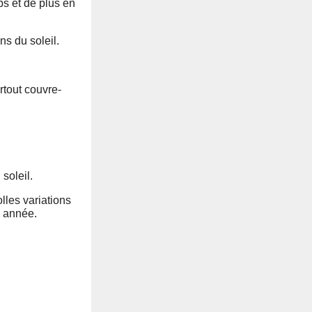
ps et de plus en
ns du soleil.
rtout couvre-
soleil.
olles variations
e année.