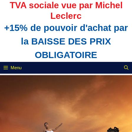
Aller
TVA sociale vue par Michel
au
Leclerc
contenu
+15% de pouvoir d'achat par
la BAISSE DES PRIX
OBLIGATOIRE
Menu