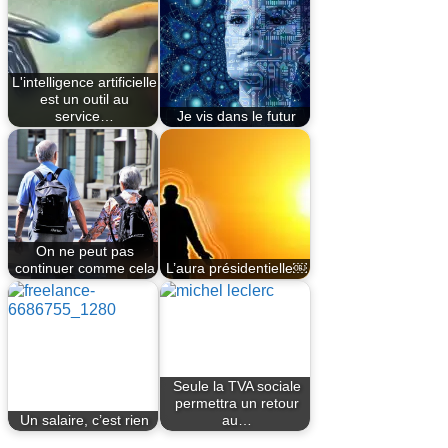
L'intelligence artificielle
est un outil au
service…
Je vis dans le futur
On ne peut pas
continuer comme cela
L’aura présidentielle￼
Seule la TVA sociale
permettra un retour
Un salaire, c’est rien
au…