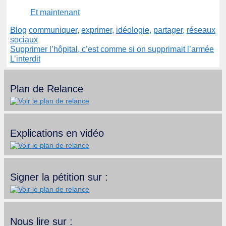
Et maintenant
Catégories
Étiquettes
Blog
communiquer
,
exprimer
,
idéologie
,
partager
,
réseaux
sociaux
Supprimer l’hôpital, c’est comme si on supprimait l’armée
L’interdit
Plan de Relance
Explications en vidéo
Signer la pétition sur :
Nous lire sur :